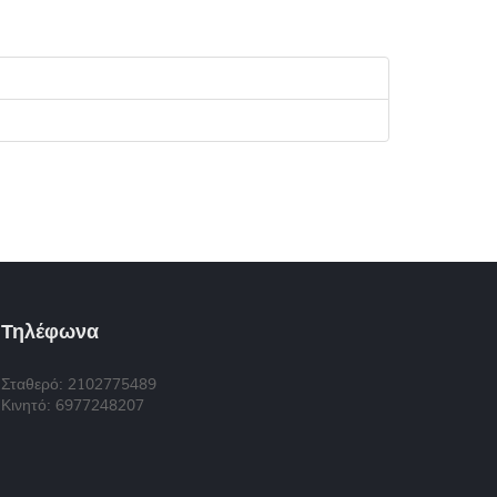
Τηλέφωνα
Σταθερό: 2102775489
Κινητό: 6977248207